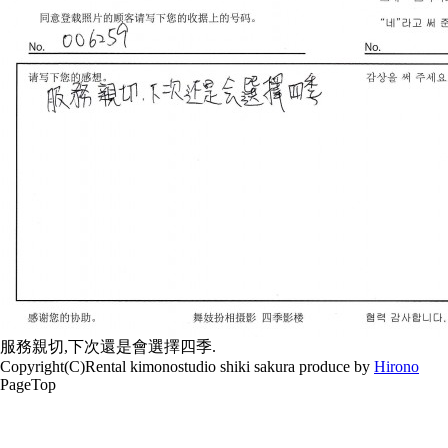
服務親切,下次還是會選擇四季.
Copyright(C)Rental kimonostudio shiki sakura produce by
Hirono
PageTop