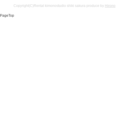
Copyright(C)Rental kimonostudio shiki sakura produce by
Hirono
PageTop