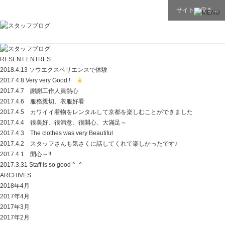
サイトに戻る→
RESENT ENTRES
2018.4.13 ソウエクスペリエンスで体験
2017.4.8 Very very Good !
2017.4.7 謝謝工作人員熱心
2017.4.6 服務親切、衣服好看
2017.4.5 カワイイ着物をレンタルして京都を楽しむことができました
2017.4.4 很美好、很満意、很開心、大滿足～
2017.4.3 The clothes was very Beautiful
2017.4.2 スタッフさんも気さくに話してくれて楽しかったです♪
2017.4.1 開心～!!
2017.3.31 Staff is so good ^_^
ARCHIVES
2018年4月
2017年4月
2017年3月
2017年2月