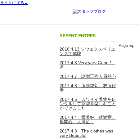
サイトに戻る→
RESENT ENTRES
PageTop
2018.4.13 ソウエクスペリエ
ンスで体験
2017.4.8 Very very Good !
✌
2017.4.7 謝謝工作人員熱心
2017.4.6 服務親切、衣服好
看
2017.4.5 カワイイ着物をレ
ンタルして京都を楽しむこと
ができました
2017.4.4 很美好、很満意、
很開心、大滿足～
2017.4.3 The clothes was
very Beautiful