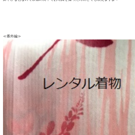
≪番外編≫