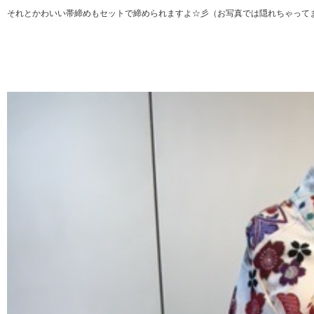
それとかわいい帯締めもセットで締められますよ☆彡（お写真では隠れちゃって