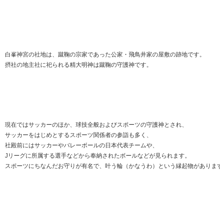
白峯神宮の社地は、蹴鞠の宗家であった公家・飛鳥井家の屋敷の跡地です。
摂社の地主社に祀られる精大明神は蹴鞠の守護神です。
現在ではサッカーのほか、球技全般およびスポーツの守護神とされ、
サッカーをはじめとするスポーツ関係者の参詣も多く、
社殿前にはサッカーやバレーボールの日本代表チームや、
Jリーグに所属する選手などから奉納されたボールなどが見られます。
スポーツにちなんだお守りが有名で、叶う輪（かなうわ）という縁起物がありま