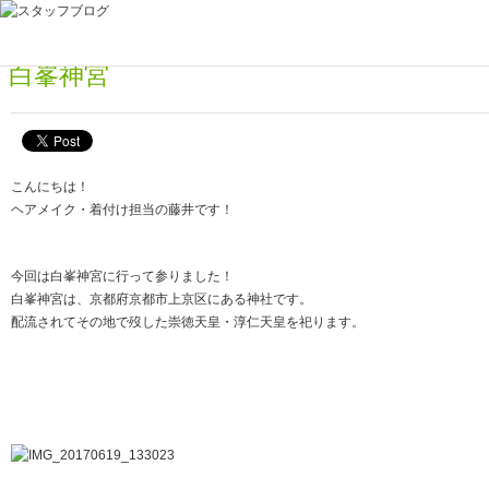
2017年06月21日
白峯神宮
こんにちは！
ヘアメイク・着付け担当の藤井です！
今回は白峯神宮に行って参りました！
白峯神宮は、京都府京都市上京区にある神社です。
配流されてその地で歿した崇徳天皇・淳仁天皇を祀ります。