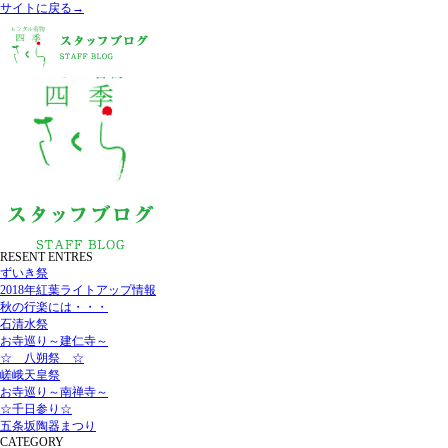
サイトに戻る→
RESENT ENTRES
ずいき祭
2018年紅葉ライトアップ情報
秋の行楽には・・・
石清水祭
お寺巡り～建仁寺～
☆ 八朔祭 ☆
嵯峨天皇祭
お寺巡り～南禅寺～
☆千日参り☆
五条坂陶器まつり
CATEGORY