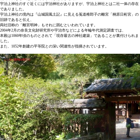
宇治上神社のすぐ近くには宇治神社がありますが、宇治上神社とは二社一体の存在
でありました。
宇治上神社の境内は『山城国風土記』に見える菟道稚郎子の離宮「桐原日桁宮」の
旧跡であると伝え、
両社旧称の「離宮明神」もそれに因むといわれています。
2004年2月の奈良文化財研究所や宇治市などによる年輪年代測定調査では、
本殿は1060年頃のものとされて「現存最古の神社建築」であることが裏付けられま
した。
また、1052年創建の平等院との深い関連性が指摘されています。